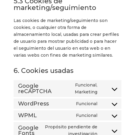
5.3 Cookies de
marketing/seguimiento
Las cookies de marketing/seguimiento son
cookies, o cualquier otra forma de
almacenamiento local, usadas para crear perfiles
de usuario para mostrar publicidad o para hacer
el seguimiento del usuario en esta web o en
varias webs con fines de marketing similares.
6. Cookies usadas
Funcional,
Google
reCAPTCHA
Consent
Marketing
to
WordPress
Funcional
service
Consent
google-
to
WPML
Funcional
Consent
recaptcha
service
to
Propósito pendiente de
Google
wordpress
service
Fonts
Consent
investigación