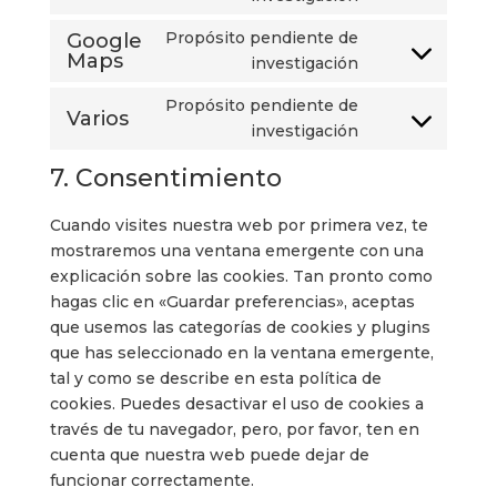
wpml
to
Propósito pendiente de
Google
service
Maps
Consent
investigación
google-
to
fonts
Propósito pendiente de
service
Varios
Consent
investigación
google-
to
maps
7. Consentimiento
service
varios
Cuando visites nuestra web por primera vez, te
mostraremos una ventana emergente con una
explicación sobre las cookies. Tan pronto como
hagas clic en «Guardar preferencias», aceptas
que usemos las categorías de cookies y plugins
que has seleccionado en la ventana emergente,
tal y como se describe en esta política de
cookies. Puedes desactivar el uso de cookies a
través de tu navegador, pero, por favor, ten en
cuenta que nuestra web puede dejar de
funcionar correctamente.