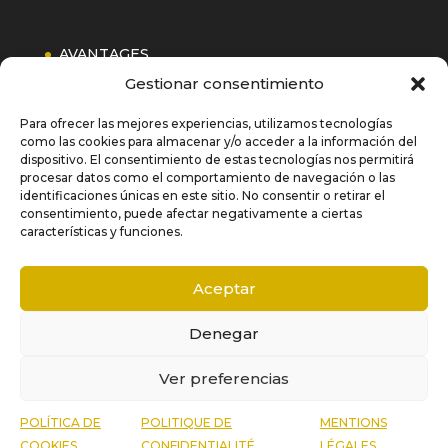
AVANTAGES
Gestionar consentimiento
GROUPE
CONTACTEZ
Para ofrecer las mejores experiencias, utilizamos tecnologías
como las cookies para almacenar y/o acceder a la información del
dispositivo. El consentimiento de estas tecnologías nos permitirá
procesar datos como el comportamiento de navegación o las
MENTIONS LÉGALES
identificaciones únicas en este sitio. No consentir o retirar el
consentimiento, puede afectar negativamente a ciertas
POLITIQUE DE CONFIDENTIALITÉ
características y funciones.
Aceptar
Denegar
© Copyright Balboa Corp 2024 | Diseñado por
Xponenzia.
Ver preferencias
POLÍTICA DE
POLITIQUE DE
MENTIONS
COOKIES
CONFIDENTIALITÉ
LÉGALES